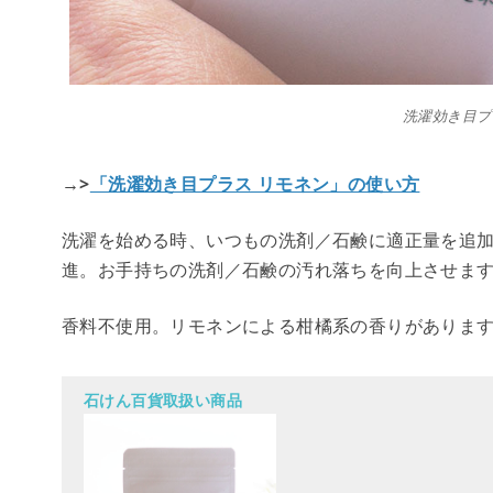
洗濯効き目プ
→>
「洗濯効き目プラス リモネン」の使い方
洗濯を始める時、いつもの洗剤／石鹸に適正量を追
進。お手持ちの洗剤／石鹸の汚れ落ちを向上させま
香料不使用。リモネンによる柑橘系の香りがありま
石けん百貨取扱い商品