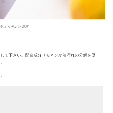
ラス リモネン 質感
加して下さい。配合成分リモネンが油汚れの分解を促
す。
す。