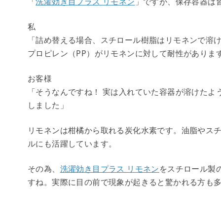
「
洗濯効き目プラス リモネン
」ですが、保存容器は
私
「詰め替える場合、スチロール樹脂はリモネンで溶
プロピレン（PP）がリモネンに対して耐性がありま
お客様
「そうなんですね！ 実は入れていた容器が溶けたよ
しました」
リモネンは柑橘から取れる炭化水素です。油脂やス
ルにも活躍しています。
その為、
洗濯効き目プラス リモネン
をスチロール製
すね。実際に目の前で現象が起きると驚かれる方も