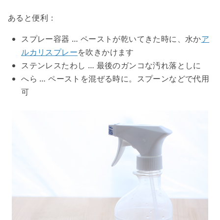
あると便利：
スプレー容器
… ペーストが乾いてきた時に、水か
ア
ルカリスプレー
を吹きかけます
ステンレスたわし
… 最後のガンコな汚れ落としに
へら
… ペーストを混ぜる時に。スプーンなどで代用
可