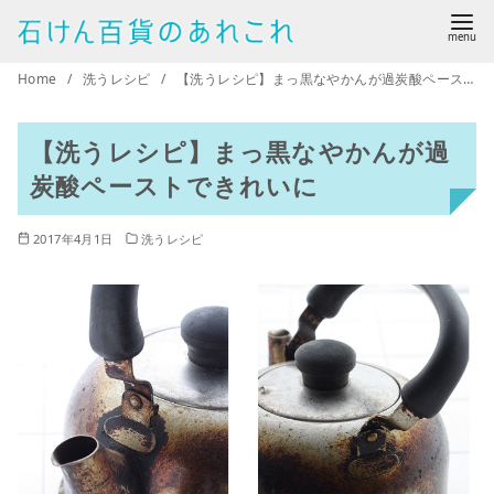
コ
ン
テ
Home
洗うレシピ
【洗うレシピ】まっ黒なやかんが過炭酸ペーストできれいに
ン
ツ
【洗うレシピ】まっ黒なやかんが過
へ
炭酸ペーストできれいに
移
動
2017年4月1日
洗うレシピ