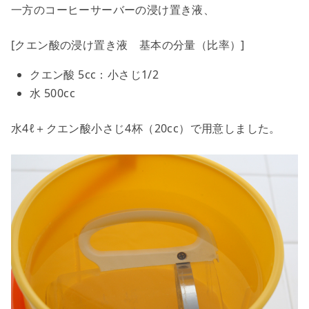
一方のコーヒーサーバーの浸け置き液、
[クエン酸の浸け置き液 基本の分量（比率）]
クエン酸
5cc：小さじ1/2
水
500cc
水4ℓ＋クエン酸小さじ4杯（20cc）で用意しました。