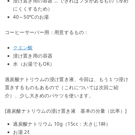
浸け置き用の容器
… できればフタがあるもの（冷め
にくくするため）
40～50℃のお湯
コーヒーサーバー用：用意するもの：
クエン酸
浸け置き用の容器
水（お湯でもOK）
過炭酸ナトリウムの浸け置き液、今回は、もう１つ浸け
置きするものもあるので（これについては次回ご紹
介）、少し大きめのバケツを使います。
[過炭酸ナトリウムの浸け置き液 基本の分量（比率）]
過炭酸ナトリウム
10g（15cc：大さじ1杯）
お湯
2ℓ