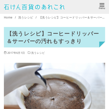
コ
ン
テ
Home
洗うレシピ
【洗うレシピ】コーヒードリッパー＆サーバーの汚れもすっきり
ン
ツ
【洗うレシピ】コーヒードリッパー
へ
＆サーバーの汚れもすっきり
移
動
2017年6月1日
洗うレシピ