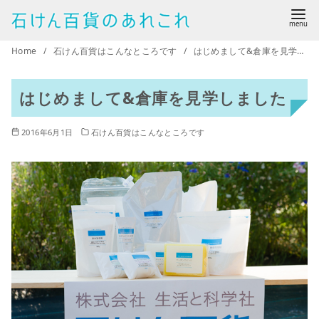
コ
ン
テ
Home
石けん百貨はこんなところです
はじめまして&倉庫を見学しました
ン
ツ
はじめまして&倉庫を見学しました
へ
移
2016年6月1日
石けん百貨はこんなところです
動